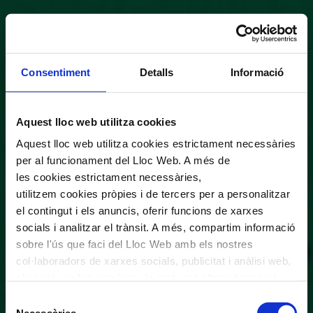
Consentiment
Detalls
Informació
Aquest lloc web utilitza cookies
Aquest lloc web utilitza cookies estrictament necessàries
per al funcionament del Lloc Web. A més de
les cookies estrictament necessàries,
utilitzem cookies pròpies i de tercers per a personalitzar
el contingut i els anuncis, oferir funcions de xarxes
socials i analitzar el trànsit. A més, compartim informació
sobre l'ús que faci del Lloc Web amb els nostres
col·laboradors de xarxes socials, publicitat i anàlisi web,
els quals poden combinar-la amb una altra informació
que els hagi proporcionat o que hagin recopilat a través
Selecció
de l'ús que hagi fet dels seus serveis. En el quadre
Necessàries