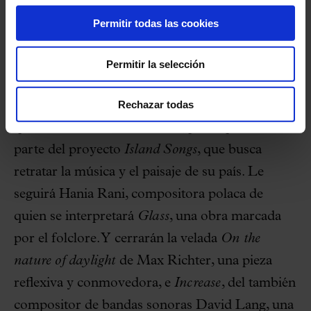
cultura musical clásica europea”
.
Permitir todas las cookies
A continuación se interpretará la emotiva
Primavera
, una de las obras más conocidas de
Permitir la selección
Ludovico Einaudi, que encaja dentro de la
Rechazar todas
definición estilística del minimalismo, al igual
que
Doria
de Ólafur Arnalds, pieza que forma
parte del proyecto
Island Songs
, que busca
retratar la música y el paisaje de su país. Le
seguirá Hania Rani, compositora polaca de
quien se interpretará
Glass
, una obra marcada
por el folclore. Y cerrarán la velada
On the
nature of daylight
de Max Richter, una pieza
reflexiva y conmovedora, e
Increase
, del también
compositor de bandas sonoras David Lang, una