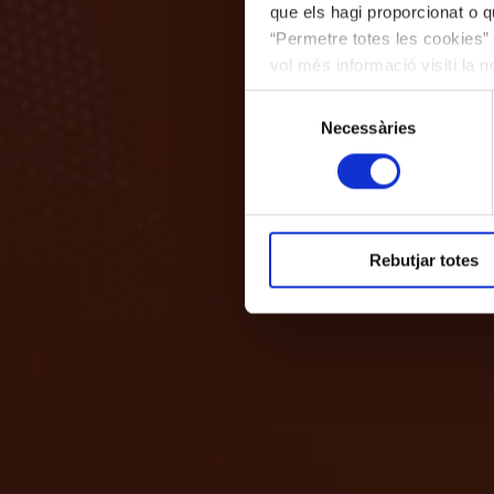
que els hagi proporcionat o qu
“Permetre totes les cookies” 
vol més informació visiti la 
les cookies en qualsevol mo
Selecció
Necessàries
de
consentiment
Rebutjar totes