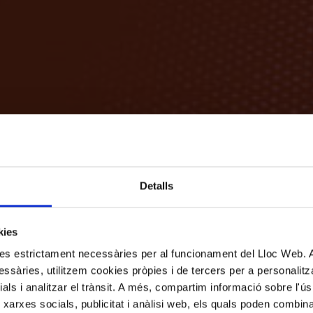
Detalls
kies
kies estrictament necessàries per al funcionament del Lloc Web.
ssàries, utilitzem cookies pròpies i de tercers per a personalitza
ials i analitzar el trànsit. A més, compartim informació sobre l'
 xarxes socials, publicitat i anàlisi web, els quals poden combin