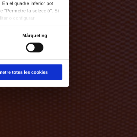
 En el quadre inferior pot
e "Permetre la selecció". Si
itar o configurar
Màrqueting
etre totes les cookies