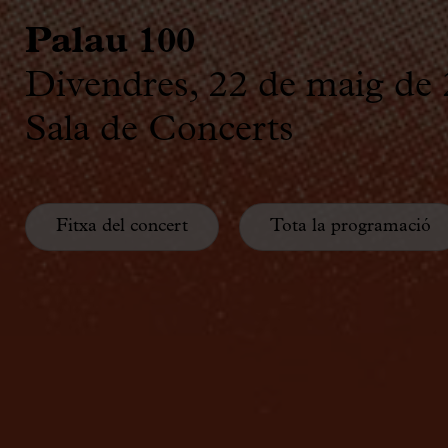
Palau 100
Divendres, 22 de maig de 
Sala de Concerts
Fitxa del concert
Tota la programació