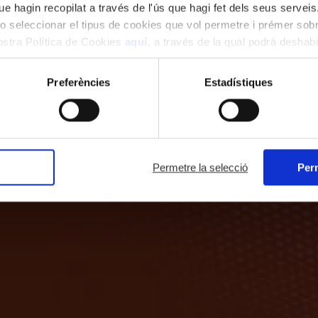
e hagin recopilat a través de l'ús que hagi fet dels seus serveis.
o seleccionar el tipus de cookies que vol permetre i prémer sobr
nostra Política de Cookies
aquí
, a través de la qual podrà deshabil
ment.
Preferències
Estadístiques
Permetre la selecció
Perm