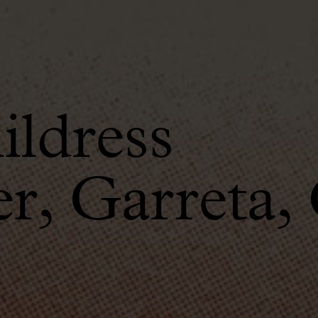
ldress
, Garreta, 