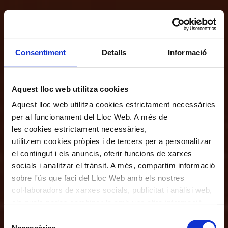
Consentiment
Detalls
Informació
Aquest lloc web utilitza cookies
Aquest lloc web utilitza cookies estrictament necessàries
per al funcionament del Lloc Web. A més de
les cookies estrictament necessàries,
utilitzem cookies pròpies i de tercers per a personalitzar
el contingut i els anuncis, oferir funcions de xarxes
socials i analitzar el trànsit. A més, compartim informació
sobre l'ús que faci del Lloc Web amb els nostres
col·laboradors de xarxes socials, publicitat i anàlisi web,
els quals poden combinar-la amb una altra informació
que els hagi proporcionat o que hagin recopilat a través
Selecció
de l'ús que hagi fet dels seus serveis. En el quadre
Necessàries