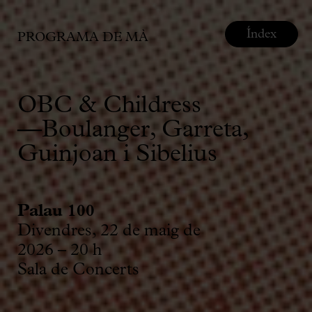
Índex
PROGRAMA DE MÀ
OBC & Childress
—Boulanger, Garreta,
Guinjoan i Sibelius
Palau 100
Divendres, 22 de maig de
2026 – 20 h
Sala de Concerts