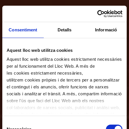
Consentiment
Detalls
Informació
Aquest lloc web utilitza cookies
Aquest lloc web utilitza cookies estrictament necessàries
per al funcionament del Lloc Web. A més de
les cookies estrictament necessàries,
utilitzem cookies pròpies i de tercers per a personalitzar
el contingut i els anuncis, oferir funcions de xarxes
socials i analitzar el trànsit. A més, compartim informació
sobre l'ús que faci del Lloc Web amb els nostres
col·laboradors de xarxes socials, publicitat i anàlisi web,
els quals poden combinar-la amb una altra informació
que els hagi proporcionat o que hagin recopilat a través
Selecció
de l'ús que hagi fet dels seus serveis. En el quadre
Necessàries