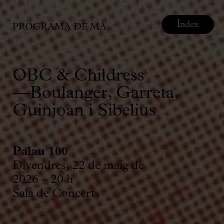
Índex
PROGRAMA DE MÀ
OBC & Childress
—Boulanger, Garreta,
Guinjoan i Sibelius
Palau 100
Divendres, 22 de maig de
2026 – 20 h
Sala de Concerts