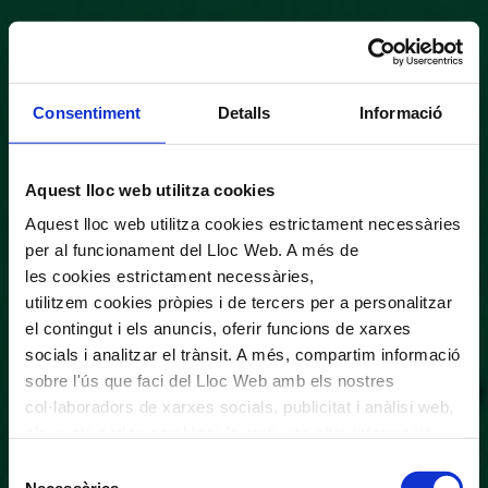
Consentiment
Detalls
Informació
Aquest lloc web utilitza cookies
Aquest lloc web utilitza cookies estrictament necessàries
per al funcionament del Lloc Web. A més de
les cookies estrictament necessàries,
utilitzem cookies pròpies i de tercers per a personalitzar
el contingut i els anuncis, oferir funcions de xarxes
socials i analitzar el trànsit. A més, compartim informació
sobre l'ús que faci del Lloc Web amb els nostres
col·laboradors de xarxes socials, publicitat i anàlisi web,
els quals poden combinar-la amb una altra informació
que els hagi proporcionat o que hagin recopilat a través
Selecció
de l'ús que hagi fet dels seus serveis. En el quadre
Necessàries