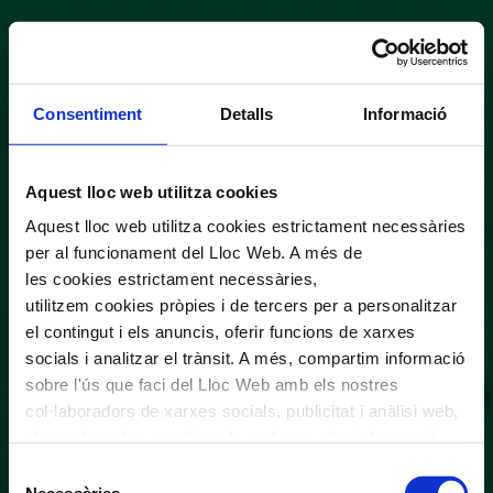
Consentiment
Detalls
Informació
Aquest lloc web utilitza cookies
Aquest lloc web utilitza cookies estrictament necessàries
per al funcionament del Lloc Web. A més de
les cookies estrictament necessàries,
utilitzem cookies pròpies i de tercers per a personalitzar
el contingut i els anuncis, oferir funcions de xarxes
socials i analitzar el trànsit. A més, compartim informació
sobre l'ús que faci del Lloc Web amb els nostres
col·laboradors de xarxes socials, publicitat i anàlisi web,
els quals poden combinar-la amb una altra informació
que els hagi proporcionat o que hagin recopilat a través
Selecció
de l'ús que hagi fet dels seus serveis. En el quadre
Necessàries