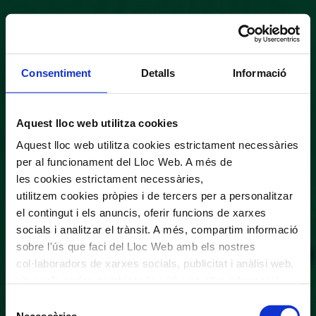
Consentiment
Detalls
Informació
Aquest lloc web utilitza cookies
Aquest lloc web utilitza cookies estrictament necessàries
per al funcionament del Lloc Web. A més de
les cookies estrictament necessàries,
utilitzem cookies pròpies i de tercers per a personalitzar
el contingut i els anuncis, oferir funcions de xarxes
socials i analitzar el trànsit. A més, compartim informació
sobre l'ús que faci del Lloc Web amb els nostres
col·laboradors de xarxes socials, publicitat i anàlisi web,
els quals poden combinar-la amb una altra informació
que els hagi proporcionat o que hagin recopilat a través
Selecció
de l'ús que hagi fet dels seus serveis. En el quadre
Necessàries