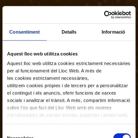
Consentiment
Detalls
Informació
Aquest lloc web utilitza cookies
Aquest lloc web utilitza cookies estrictament necessàries
per al funcionament del Lloc Web. A més de
les cookies estrictament necessàries,
utilitzem cookies pròpies i de tercers per a personalitzar
el contingut i els anuncis, oferir funcions de xarxes
socials i analitzar el trànsit. A més, compartim informació
sobre l'ús que faci del Lloc Web amb els nostres
col·laboradors de xarxes socials, publicitat i anàlisi web,
els quals poden combinar-la amb una altra informació
que els hagi proporcionat o que hagin recopilat a través
Selecció
de l'ús que hagi fet dels seus serveis. En el quadre
Necessàries