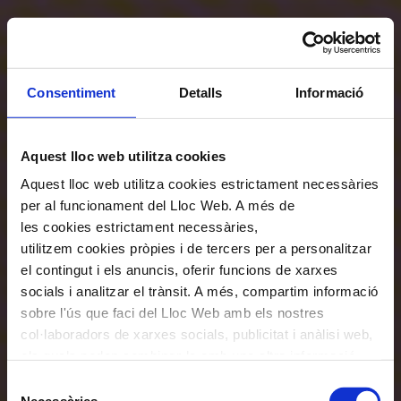
Consentiment
Detalls
Informació
Aquest lloc web utilitza cookies
Aquest lloc web utilitza cookies estrictament necessàries
per al funcionament del Lloc Web. A més de
les cookies estrictament necessàries,
utilitzem cookies pròpies i de tercers per a personalitzar
el contingut i els anuncis, oferir funcions de xarxes
socials i analitzar el trànsit. A més, compartim informació
sobre l'ús que faci del Lloc Web amb els nostres
col·laboradors de xarxes socials, publicitat i anàlisi web,
els quals poden combinar-la amb una altra informació
que els hagi proporcionat o que hagin recopilat a través
Selecció
de l'ús que hagi fet dels seus serveis. En el quadre
Necessàries