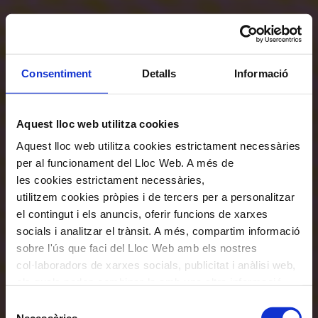
Consentiment
Detalls
Informació
Aquest lloc web utilitza cookies
Aquest lloc web utilitza cookies estrictament necessàries
per al funcionament del Lloc Web. A més de
les cookies estrictament necessàries,
utilitzem cookies pròpies i de tercers per a personalitzar
el contingut i els anuncis, oferir funcions de xarxes
socials i analitzar el trànsit. A més, compartim informació
sobre l'ús que faci del Lloc Web amb els nostres
col·laboradors de xarxes socials, publicitat i anàlisi web,
els quals poden combinar-la amb una altra informació
que els hagi proporcionat o que hagin recopilat a través
Selecció
de l'ús que hagi fet dels seus serveis. En el quadre
Necessàries