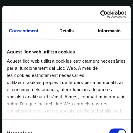
Consentiment
Detalls
Informació
Aquest lloc web utilitza cookies
Aquest lloc web utilitza cookies estrictament necessàries
per al funcionament del Lloc Web. A més de
les cookies estrictament necessàries,
utilitzem cookies pròpies i de tercers per a personalitzar
el contingut i els anuncis, oferir funcions de xarxes
socials i analitzar el trànsit. A més, compartim informació
sobre l'ús que faci del Lloc Web amb els nostres
col·laboradors de xarxes socials, publicitat i anàlisi web,
els quals poden combinar-la amb una altra informació
que els hagi proporcionat o que hagin recopilat a través
Selecció
de l'ús que hagi fet dels seus serveis. En el quadre
Necessàries