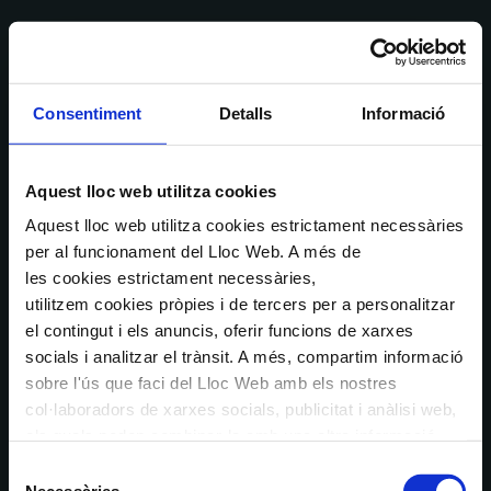
Consentiment
Detalls
Informació
Aquest lloc web utilitza cookies
Aquest lloc web utilitza cookies estrictament necessàries
per al funcionament del Lloc Web. A més de
les cookies estrictament necessàries,
utilitzem cookies pròpies i de tercers per a personalitzar
el contingut i els anuncis, oferir funcions de xarxes
socials i analitzar el trànsit. A més, compartim informació
sobre l'ús que faci del Lloc Web amb els nostres
col·laboradors de xarxes socials, publicitat i anàlisi web,
els quals poden combinar-la amb una altra informació
que els hagi proporcionat o que hagin recopilat a través
Selecció
de l'ús que hagi fet dels seus serveis. En el quadre
Necessàries