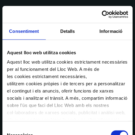
Consentiment
Detalls
Informació
Aquest lloc web utilitza cookies
Aquest lloc web utilitza cookies estrictament necessàries
per al funcionament del Lloc Web. A més de
les cookies estrictament necessàries,
utilitzem cookies pròpies i de tercers per a personalitzar
el contingut i els anuncis, oferir funcions de xarxes
socials i analitzar el trànsit. A més, compartim informació
sobre l'ús que faci del Lloc Web amb els nostres
col·laboradors de xarxes socials, publicitat i anàlisi web,
els quals poden combinar-la amb una altra informació
que els hagi proporcionat o que hagin recopilat a través
Selecció
de l'ús que hagi fet dels seus serveis. En el quadre
Necessàries