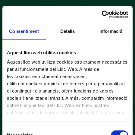
Consentiment
Detalls
Informació
Aquest lloc web utilitza cookies
Aquest lloc web utilitza cookies estrictament necessàries
per al funcionament del Lloc Web. A més de
les cookies estrictament necessàries,
utilitzem cookies pròpies i de tercers per a personalitzar
el contingut i els anuncis, oferir funcions de xarxes
socials i analitzar el trànsit. A més, compartim informació
sobre l'ús que faci del Lloc Web amb els nostres
col·laboradors de xarxes socials, publicitat i anàlisi web,
els quals poden combinar-la amb una altra informació
que els hagi proporcionat o que hagin recopilat a través
Selecció
de l'ús que hagi fet dels seus serveis. En el quadre
Necessàries