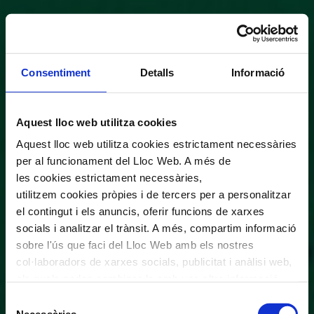
Consentiment
Detalls
Informació
Aquest lloc web utilitza cookies
Aquest lloc web utilitza cookies estrictament necessàries
per al funcionament del Lloc Web. A més de
les cookies estrictament necessàries,
utilitzem cookies pròpies i de tercers per a personalitzar
el contingut i els anuncis, oferir funcions de xarxes
socials i analitzar el trànsit. A més, compartim informació
sobre l'ús que faci del Lloc Web amb els nostres
col·laboradors de xarxes socials, publicitat i anàlisi web,
els quals poden combinar-la amb una altra informació
que els hagi proporcionat o que hagin recopilat a través
Selecció
de l'ús que hagi fet dels seus serveis. En el quadre
Necessàries