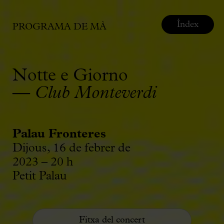
Índex
PROGRAMA DE MÀ
Notte e Giorno
—
Club Monteverdi
Palau Fronteres
Dijous, 16 de febrer de
2023 – 20 h
Petit Palau
Fitxa del concert