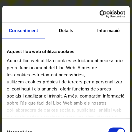
Consentiment
Detalls
Informació
Aquest lloc web utilitza cookies
Aquest lloc web utilitza cookies estrictament necessàries
per al funcionament del Lloc Web. A més de
les cookies estrictament necessàries,
utilitzem cookies pròpies i de tercers per a personalitzar
el contingut i els anuncis, oferir funcions de xarxes
socials i analitzar el trànsit. A més, compartim informació
sobre l'ús que faci del Lloc Web amb els nostres
col·laboradors de xarxes socials, publicitat i anàlisi web,
els quals poden combinar-la amb una altra informació
que els hagi proporcionat o que hagin recopilat a través
Selecció
de l'ús que hagi fet dels seus serveis. En el quadre
Necessàries