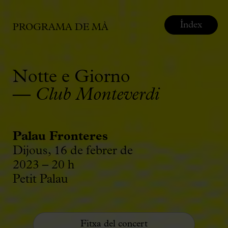
Índex
PROGRAMA DE MÀ
Notte e Giorno
—
Club Monteverdi
Palau Fronteres
Dijous, 16 de febrer de
2023 – 20 h
Petit Palau
Fitxa del concert