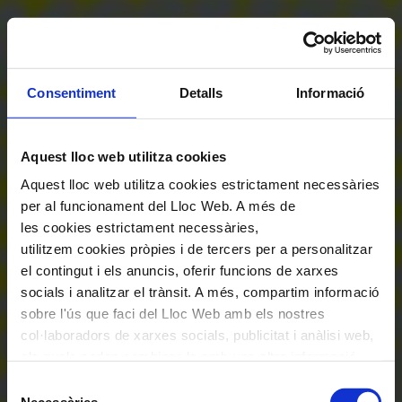
Consentiment
Detalls
Informació
Aquest lloc web utilitza cookies
Aquest lloc web utilitza cookies estrictament necessàries
per al funcionament del Lloc Web. A més de
les cookies estrictament necessàries,
utilitzem cookies pròpies i de tercers per a personalitzar
el contingut i els anuncis, oferir funcions de xarxes
socials i analitzar el trànsit. A més, compartim informació
sobre l'ús que faci del Lloc Web amb els nostres
col·laboradors de xarxes socials, publicitat i anàlisi web,
els quals poden combinar-la amb una altra informació
que els hagi proporcionat o que hagin recopilat a través
Selecció
de l'ús que hagi fet dels seus serveis. En el quadre
Necessàries