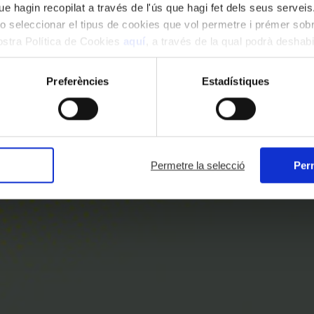
e hagin recopilat a través de l'ús que hagi fet dels seus serveis.
o seleccionar el tipus de cookies que vol permetre i prémer sobr
nostra Política de Cookies
aquí
, a través de la qual podrà deshabil
ment.
Preferències
Estadístiques
Permetre la selecció
Perm