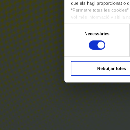
que els hagi proporcionat o qu
“Permetre totes les cookies” 
vol més informació visiti la 
les cookies en qualsevol mo
Selecció
Necessàries
de
consentiment
Rebutjar totes