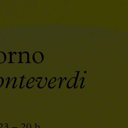
orno
nteverdi
23 – 20 h