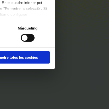
 En el quadre inferior pot
e "Permetre la selecció". Si
itar o configurar
Màrqueting
etre totes les cookies