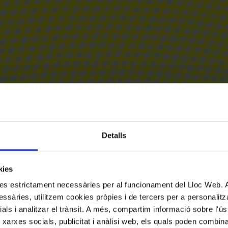
Detalls
kies
kies estrictament necessàries per al funcionament del Lloc Web.
ssàries, utilitzem cookies pròpies i de tercers per a personalitza
ials i analitzar el trànsit. A més, compartim informació sobre l'
 xarxes socials, publicitat i anàlisi web, els quals poden combin