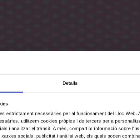
Detalls
kies
kies estrictament necessàries per al funcionament del Lloc Web.
ssàries, utilitzem cookies pròpies i de tercers per a personalitza
ials i analitzar el trànsit. A més, compartim informació sobre l'
 xarxes socials, publicitat i anàlisi web, els quals poden combin