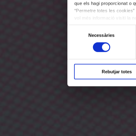
que els hagi proporcionat o qu
“Permetre totes les cookies” 
vol més informació visiti la 
les cookies en qualsevol mo
Selecció
Necessàries
de
consentiment
Rebutjar totes