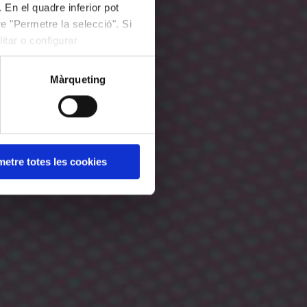
 En el quadre inferior pot
e "Permetre la selecció". Si
itar o configurar
Màrqueting
etre totes les cookies