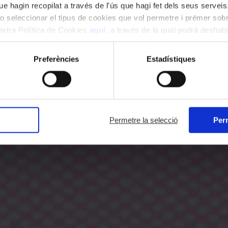
e hagin recopilat a través de l'ús que hagi fet dels seus serveis.
o seleccionar el tipus de cookies que vol permetre i prémer sobr
nostra Política de Cookies
aquí
, a través de la qual podrà deshabil
ment.
Preferències
Estadístiques
Permetre la selecció
Perm