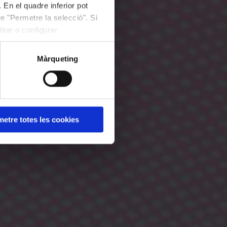
 En el quadre inferior pot
e "Permetre la selecció". Si
itar o configurar
Màrqueting
etre totes les cookies