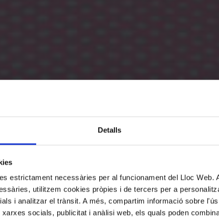
Detalls
kies
kies estrictament necessàries per al funcionament del Lloc Web.
ssàries, utilitzem cookies pròpies i de tercers per a personalitza
ials i analitzar el trànsit. A més, compartim informació sobre l'
 xarxes socials, publicitat i anàlisi web, els quals poden combin