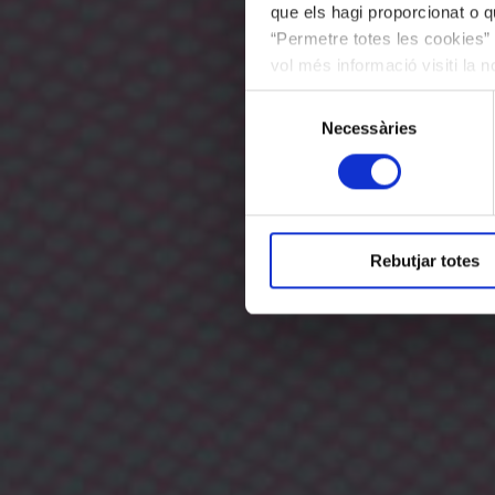
que els hagi proporcionat o qu
“Permetre totes les cookies” 
vol més informació visiti la 
les cookies en qualsevol mo
Selecció
Necessàries
de
consentiment
Rebutjar totes