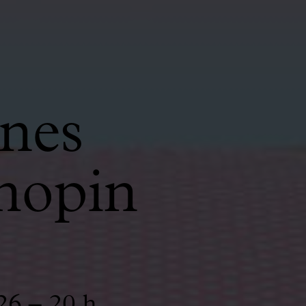
anes
hopin
26 – 20 h