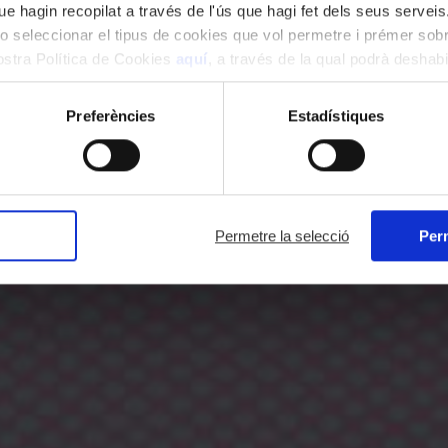
e hagin recopilat a través de l'ús que hagi fet dels seus serveis.
o seleccionar el tipus de cookies que vol permetre i prémer sobr
nostra Política de Cookies
aquí
, a través de la qual podrà deshabil
ment.
Preferències
Estadístiques
Permetre la selecció
Perm