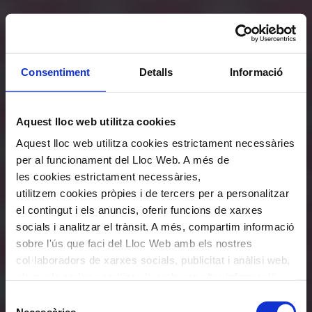
Consentiment
Detalls
Informació
Aquest lloc web utilitza cookies
Aquest lloc web utilitza cookies estrictament necessàries
per al funcionament del Lloc Web. A més de
les cookies estrictament necessàries,
utilitzem cookies pròpies i de tercers per a personalitzar
el contingut i els anuncis, oferir funcions de xarxes
socials i analitzar el trànsit. A més, compartim informació
sobre l'ús que faci del Lloc Web amb els nostres
col·laboradors de xarxes socials, publicitat i anàlisi web,
els quals poden combinar-la amb una altra informació
que els hagi proporcionat o que hagin recopilat a través
Selecció
de l'ús que hagi fet dels seus serveis. En el quadre
Necessàries