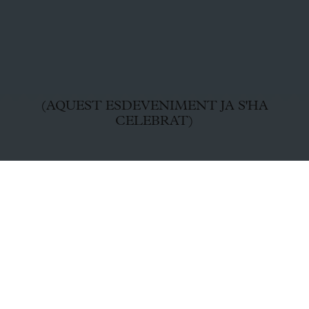
(AQUEST ESDEVENIMENT JA S'HA
CELEBRAT)
Amb la col·laboració de: