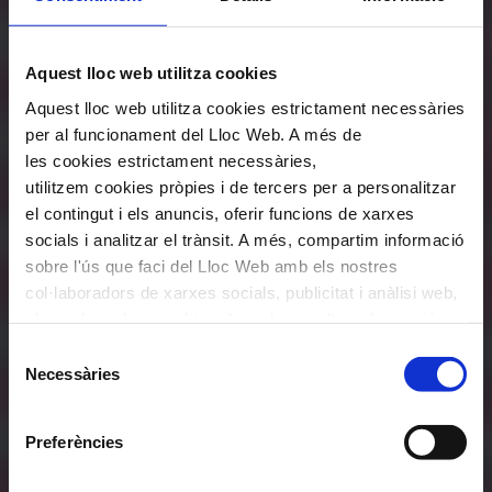
Aquest lloc web utilitza cookies
Aquest lloc web utilitza cookies estrictament necessàries
per al funcionament del Lloc Web. A més de
les cookies estrictament necessàries,
utilitzem cookies pròpies i de tercers per a personalitzar
el contingut i els anuncis, oferir funcions de xarxes
socials i analitzar el trànsit. A més, compartim informació
sobre l'ús que faci del Lloc Web amb els nostres
col·laboradors de xarxes socials, publicitat i anàlisi web,
els quals poden combinar-la amb una altra informació
que els hagi proporcionat o que hagin recopilat a través
Selecció
de l'ús que hagi fet dels seus serveis. En el quadre
Necessàries
de
inferior pot “Permetre totes les cookies” o seleccionar el
consentiment
tipus de cookies que vol permetre i prémer sobre
Preferències
"Permetre la selecció". Si vol més informació visiti la
nostra Política de Cookies
aquí
, a través de la qual podrà