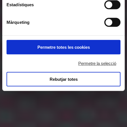
deshabilitar o configurar les cookies en qualsevol
Estadístiques
moment.
Màrqueting
Permetre totes les cookies
Permetre la selecció
Rebutjar totes