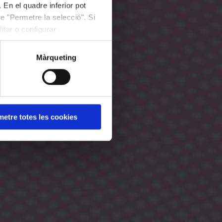
 En el quadre inferior pot
e "Permetre la selecció". Si
itar o configurar
Màrqueting
etre totes les cookies