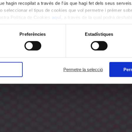
e hagin recopilat a través de l'ús que hagi fet dels seus serveis.
o seleccionar el tipus de cookies que vol permetre i prémer sobr
nostra Política de Cookies
aquí
, a través de la qual podrà deshabil
ment.
Preferències
Estadístiques
Permetre la selecció
Perm