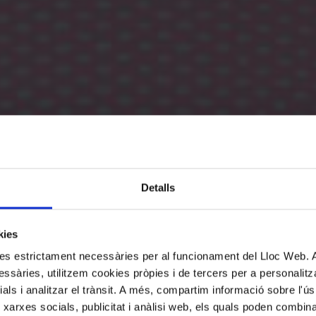
Detalls
kies
kies estrictament necessàries per al funcionament del Lloc Web.
ssàries, utilitzem cookies pròpies i de tercers per a personalitza
ials i analitzar el trànsit. A més, compartim informació sobre l'
 xarxes socials, publicitat i anàlisi web, els quals poden combin