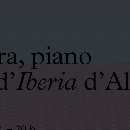
ra, piano
d’
Iberia
d’Al
1 – 20 h