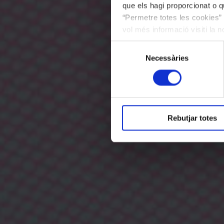
que els hagi proporcionat o qu
“Permetre totes les cookies” 
vol més informació visiti la 
les cookies en qualsevol mo
Selecció
Necessàries
de
consentiment
Rebutjar totes