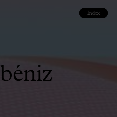
Índex
béniz