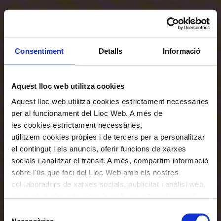
Consentiment
Detalls
Informació
Aquest lloc web utilitza cookies
Aquest lloc web utilitza cookies estrictament necessàries
per al funcionament del Lloc Web. A més de
les cookies estrictament necessàries,
utilitzem cookies pròpies i de tercers per a personalitzar
el contingut i els anuncis, oferir funcions de xarxes
socials i analitzar el trànsit. A més, compartim informació
sobre l'ús que faci del Lloc Web amb els nostres
col·laboradors de xarxes socials, publicitat i anàlisi web,
els quals poden combinar-la amb una altra informació
que els hagi proporcionat o que hagin recopilat a través
Selecció
de l'ús que hagi fet dels seus serveis. En el quadre
Necessàries