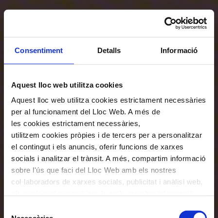
Consentiment
Detalls
Informació
Aquest lloc web utilitza cookies
Aquest lloc web utilitza cookies estrictament necessàries
per al funcionament del Lloc Web. A més de
les cookies estrictament necessàries,
utilitzem cookies pròpies i de tercers per a personalitzar
el contingut i els anuncis, oferir funcions de xarxes
socials i analitzar el trànsit. A més, compartim informació
sobre l'ús que faci del Lloc Web amb els nostres
col·laboradors de xarxes socials, publicitat i anàlisi web,
els quals poden combinar-la amb una altra informació
que els hagi proporcionat o que hagin recopilat a través
Selecció
de l'ús que hagi fet dels seus serveis. En el quadre
Necessàries