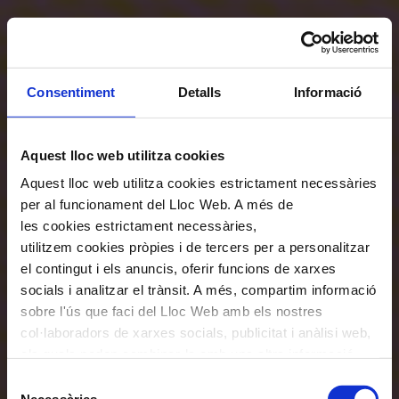
Consentiment
Detalls
Informació
Aquest lloc web utilitza cookies
Aquest lloc web utilitza cookies estrictament necessàries
per al funcionament del Lloc Web. A més de
les cookies estrictament necessàries,
utilitzem cookies pròpies i de tercers per a personalitzar
el contingut i els anuncis, oferir funcions de xarxes
socials i analitzar el trànsit. A més, compartim informació
sobre l'ús que faci del Lloc Web amb els nostres
col·laboradors de xarxes socials, publicitat i anàlisi web,
els quals poden combinar-la amb una altra informació
que els hagi proporcionat o que hagin recopilat a través
Selecció
de l'ús que hagi fet dels seus serveis. En el quadre
Necessàries