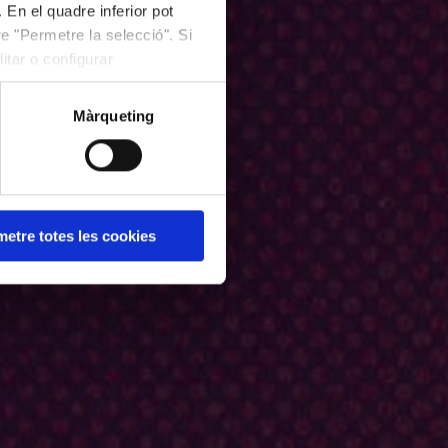
 En el quadre inferior pot
e "Permetre la selecció". Si
itar o configurar
Màrqueting
etre totes les cookies