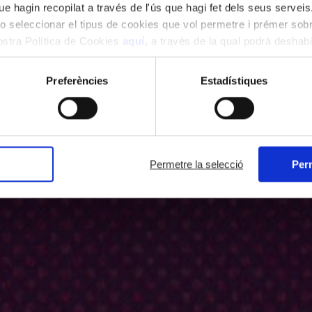
e hagin recopilat a través de l'ús que hagi fet dels seus serveis.
o seleccionar el tipus de cookies que vol permetre i prémer sobr
nostra Política de Cookies
aquí
, a través de la qual podrà deshabil
ment.
Preferències
Estadístiques
Permetre la selecció
Perm