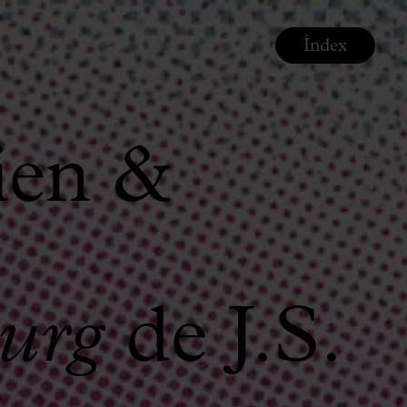
Índex
ien &
urg
de J.S.