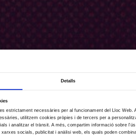
Detalls
kies
kies estrictament necessàries per al funcionament del Lloc Web.
ssàries, utilitzem cookies pròpies i de tercers per a personalitza
ials i analitzar el trànsit. A més, compartim informació sobre l'
 xarxes socials, publicitat i anàlisi web, els quals poden combin