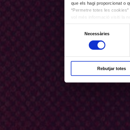
que els hagi proporcionat o qu
“Permetre totes les cookies” 
vol més informació visiti la 
les cookies en qualsevol mo
Selecció
Necessàries
de
consentiment
Rebutjar totes