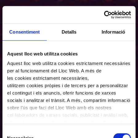
Consentiment
Detalls
Informació
Aquest lloc web utilitza cookies
Aquest lloc web utilitza cookies estrictament necessàries
per al funcionament del Lloc Web. A més de
les cookies estrictament necessàries,
utilitzem cookies pròpies i de tercers per a personalitzar
el contingut i els anuncis, oferir funcions de xarxes
socials i analitzar el trànsit. A més, compartim informació
sobre l'ús que faci del Lloc Web amb els nostres
col·laboradors de xarxes socials, publicitat i anàlisi web,
els quals poden combinar-la amb una altra informació
que els hagi proporcionat o que hagin recopilat a través
Selecció
de l'ús que hagi fet dels seus serveis. En el quadre
Necessàries