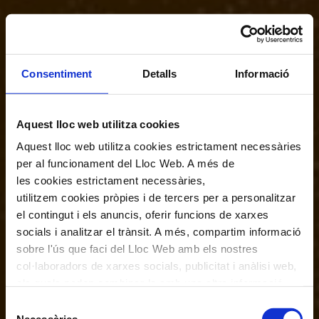
Consentiment
Detalls
Informació
Aquest lloc web utilitza cookies
Aquest lloc web utilitza cookies estrictament necessàries
per al funcionament del Lloc Web. A més de
les cookies estrictament necessàries,
utilitzem cookies pròpies i de tercers per a personalitzar
el contingut i els anuncis, oferir funcions de xarxes
socials i analitzar el trànsit. A més, compartim informació
sobre l'ús que faci del Lloc Web amb els nostres
col·laboradors de xarxes socials, publicitat i anàlisi web,
els quals poden combinar-la amb una altra informació
que els hagi proporcionat o que hagin recopilat a través
Selecció
de l'ús que hagi fet dels seus serveis. En el quadre
Necessàries