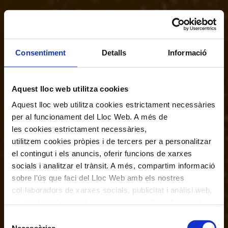
Consentiment
Detalls
Informació
Aquest lloc web utilitza cookies
Aquest lloc web utilitza cookies estrictament necessàries
per al funcionament del Lloc Web. A més de
les cookies estrictament necessàries,
utilitzem cookies pròpies i de tercers per a personalitzar
el contingut i els anuncis, oferir funcions de xarxes
socials i analitzar el trànsit. A més, compartim informació
sobre l'ús que faci del Lloc Web amb els nostres
col·laboradors de xarxes socials, publicitat i anàlisi web,
els quals poden combinar-la amb una altra informació
que els hagi proporcionat o que hagin recopilat a través
Selecció
de l'ús que hagi fet dels seus serveis. En el quadre
Necessàries