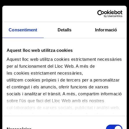
Consentiment
Detalls
Informació
Aquest lloc web utilitza cookies
Aquest lloc web utilitza cookies estrictament necessàries
per al funcionament del Lloc Web. A més de
les cookies estrictament necessàries,
utilitzem cookies pròpies i de tercers per a personalitzar
el contingut i els anuncis, oferir funcions de xarxes
socials i analitzar el trànsit. A més, compartim informació
sobre l'ús que faci del Lloc Web amb els nostres
col·laboradors de xarxes socials, publicitat i anàlisi web,
els quals poden combinar-la amb una altra informació
que els hagi proporcionat o que hagin recopilat a través
Selecció
de l'ús que hagi fet dels seus serveis. En el quadre
Necessàries