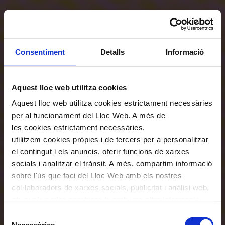
Consentiment
Detalls
Informació
Aquest lloc web utilitza cookies
Aquest lloc web utilitza cookies estrictament necessàries
per al funcionament del Lloc Web. A més de
les cookies estrictament necessàries,
utilitzem cookies pròpies i de tercers per a personalitzar
el contingut i els anuncis, oferir funcions de xarxes
socials i analitzar el trànsit. A més, compartim informació
sobre l'ús que faci del Lloc Web amb els nostres
col·laboradors de xarxes socials, publicitat i anàlisi web,
els quals poden combinar-la amb una altra informació
que els hagi proporcionat o que hagin recopilat a través
Selecció
de l'ús que hagi fet dels seus serveis. En el quadre
Necessàries