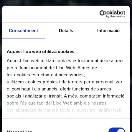
Consentiment
Detalls
Informació
Aquest lloc web utilitza cookies
Aquest lloc web utilitza cookies estrictament necessàries
per al funcionament del Lloc Web. A més de
les cookies estrictament necessàries,
utilitzem cookies pròpies i de tercers per a personalitzar
el contingut i els anuncis, oferir funcions de xarxes
socials i analitzar el trànsit. A més, compartim informació
sobre l'ús que faci del Lloc Web amb els nostres
col·laboradors de xarxes socials, publicitat i anàlisi web,
els quals poden combinar-la amb una altra informació
que els hagi proporcionat o que hagin recopilat a través
Selecció
de l'ús que hagi fet dels seus serveis. En el quadre
Necessàries