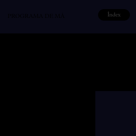
Índex
PROGRAMA DE MÀ
Vespres d’Arnadí & Cor
de Noies de l'Orfeó Català
—
Stabat Mater
de
Pergolesi
Vespres Barrocs | La
Casa dels Cants |
Estiu al Palau |
GREC - Festival de