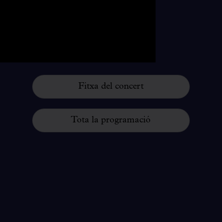
Barcelona
Dilluns, 18 de juliol de
2022 – 20 h
Sala de Concerts
Fitxa del concert
Tota la programació