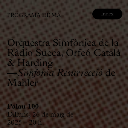
Índex
PROGRAMA DE MÀ
Orquestra Simfònica de la
Ràdio Sueca, Orfeó Català
& Harding
—
Simfonia Resurrecció
de
Mahler
Palau 100
Dilluns, 26 de maig de
2025 – 20 h