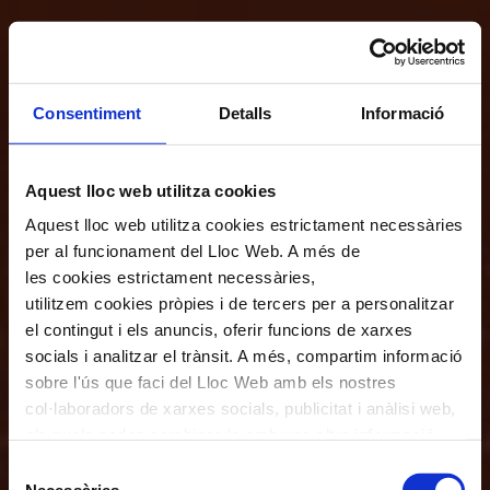
Consentiment
Detalls
Informació
Aquest lloc web utilitza cookies
Aquest lloc web utilitza cookies estrictament necessàries
per al funcionament del Lloc Web. A més de
les cookies estrictament necessàries,
utilitzem cookies pròpies i de tercers per a personalitzar
el contingut i els anuncis, oferir funcions de xarxes
socials i analitzar el trànsit. A més, compartim informació
sobre l'ús que faci del Lloc Web amb els nostres
col·laboradors de xarxes socials, publicitat i anàlisi web,
els quals poden combinar-la amb una altra informació
que els hagi proporcionat o que hagin recopilat a través
Selecció
de l'ús que hagi fet dels seus serveis. En el quadre
Necessàries