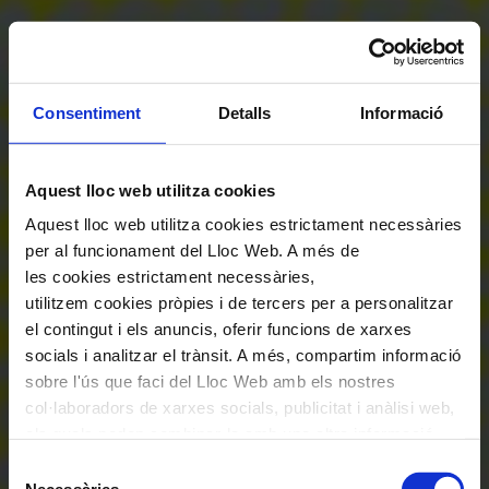
Consentiment
Detalls
Informació
Aquest lloc web utilitza cookies
Aquest lloc web utilitza cookies estrictament necessàries
per al funcionament del Lloc Web. A més de
les cookies estrictament necessàries,
utilitzem cookies pròpies i de tercers per a personalitzar
el contingut i els anuncis, oferir funcions de xarxes
socials i analitzar el trànsit. A més, compartim informació
sobre l'ús que faci del Lloc Web amb els nostres
col·laboradors de xarxes socials, publicitat i anàlisi web,
els quals poden combinar-la amb una altra informació
que els hagi proporcionat o que hagin recopilat a través
Selecció
de l'ús que hagi fet dels seus serveis. En el quadre
Necessàries