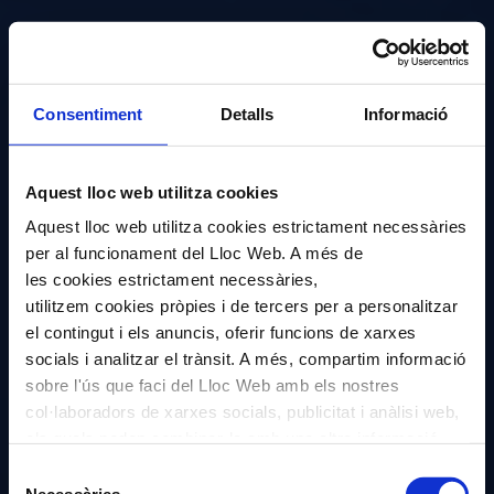
Consentiment
Detalls
Informació
Aquest lloc web utilitza cookies
Aquest lloc web utilitza cookies estrictament necessàries
per al funcionament del Lloc Web. A més de
les cookies estrictament necessàries,
utilitzem cookies pròpies i de tercers per a personalitzar
el contingut i els anuncis, oferir funcions de xarxes
socials i analitzar el trànsit. A més, compartim informació
sobre l'ús que faci del Lloc Web amb els nostres
col·laboradors de xarxes socials, publicitat i anàlisi web,
els quals poden combinar-la amb una altra informació
que els hagi proporcionat o que hagin recopilat a través
Selecció
de l'ús que hagi fet dels seus serveis. En el quadre
Necessàries