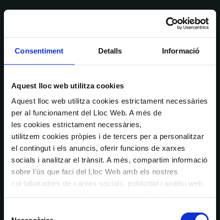
Consentiment
Detalls
Informació
Aquest lloc web utilitza cookies
Aquest lloc web utilitza cookies estrictament necessàries
per al funcionament del Lloc Web. A més de
les cookies estrictament necessàries,
utilitzem cookies pròpies i de tercers per a personalitzar
el contingut i els anuncis, oferir funcions de xarxes
socials i analitzar el trànsit. A més, compartim informació
sobre l'ús que faci del Lloc Web amb els nostres
col·laboradors de xarxes socials, publicitat i anàlisi web,
els quals poden combinar-la amb una altra informació
que els hagi proporcionat o que hagin recopilat a través
Selecció
de l'ús que hagi fet dels seus serveis. En el quadre
Necessàries