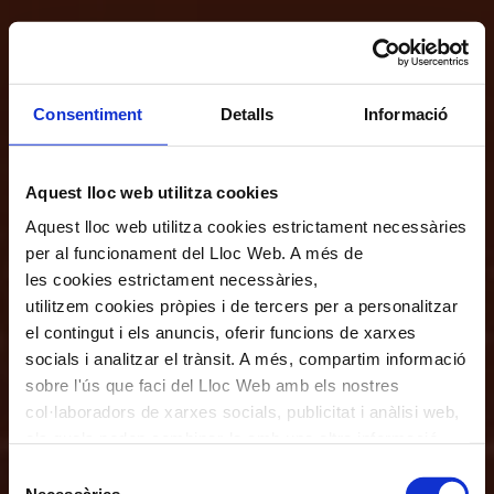
Consentiment
Detalls
Informació
Aquest lloc web utilitza cookies
Aquest lloc web utilitza cookies estrictament necessàries
per al funcionament del Lloc Web. A més de
les cookies estrictament necessàries,
utilitzem cookies pròpies i de tercers per a personalitzar
el contingut i els anuncis, oferir funcions de xarxes
socials i analitzar el trànsit. A més, compartim informació
sobre l'ús que faci del Lloc Web amb els nostres
col·laboradors de xarxes socials, publicitat i anàlisi web,
els quals poden combinar-la amb una altra informació
que els hagi proporcionat o que hagin recopilat a través
Selecció
de l'ús que hagi fet dels seus serveis. En el quadre
Necessàries