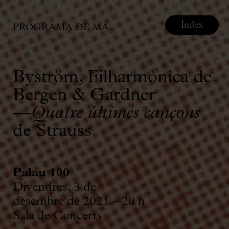
Índex
PROGRAMA DE MÀ
Byström, Filharmònica de
Bergen & Gardner
—
Quatre últimes cançons
de Strauss
Palau 100
Divendres, 3 de
desembre de 2021 – 20 h
Sala de Concerts