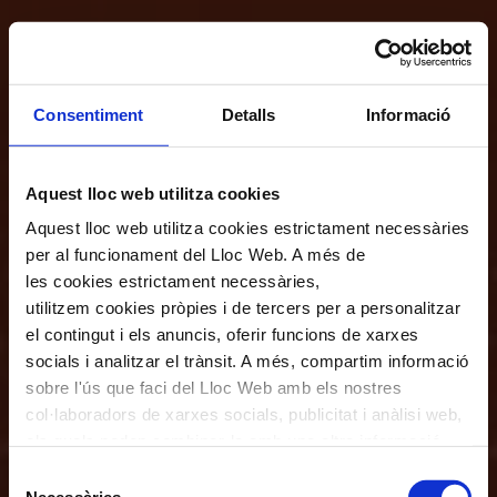
Consentiment
Detalls
Informació
Aquest lloc web utilitza cookies
Aquest lloc web utilitza cookies estrictament necessàries
per al funcionament del Lloc Web. A més de
les cookies estrictament necessàries,
utilitzem cookies pròpies i de tercers per a personalitzar
el contingut i els anuncis, oferir funcions de xarxes
socials i analitzar el trànsit. A més, compartim informació
sobre l'ús que faci del Lloc Web amb els nostres
col·laboradors de xarxes socials, publicitat i anàlisi web,
els quals poden combinar-la amb una altra informació
que els hagi proporcionat o que hagin recopilat a través
Selecció
de l'ús que hagi fet dels seus serveis. En el quadre
Necessàries