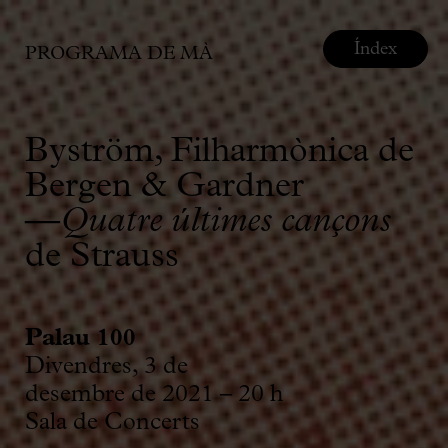
Índex
PROGRAMA DE MÀ
Byström, Filharmònica de
Bergen & Gardner
—
Quatre últimes cançons
de Strauss
Palau 100
Divendres, 3 de
desembre de 2021 – 20 h
Sala de Concerts