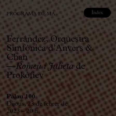
Índex
PROGRAMA DE MÀ
Ferrández, Orquestra
Simfònica d’Anvers &
Chan
—
Romeu i Julieta
de
Prokófiev
Palau 100
Dijous, 23 de febrer de
2023 – 20 h