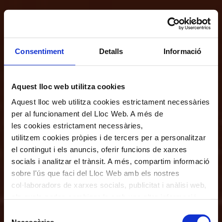
Consentiment
Detalls
Informació
Aquest lloc web utilitza cookies
Aquest lloc web utilitza cookies estrictament necessàries
per al funcionament del Lloc Web. A més de
les cookies estrictament necessàries,
utilitzem cookies pròpies i de tercers per a personalitzar
el contingut i els anuncis, oferir funcions de xarxes
socials i analitzar el trànsit. A més, compartim informació
sobre l'ús que faci del Lloc Web amb els nostres
col·laboradors de xarxes socials, publicitat i anàlisi web,
els quals poden combinar-la amb una altra informació
que els hagi proporcionat o que hagin recopilat a través
Selecció
de l'ús que hagi fet dels seus serveis. En el quadre
Necessàries