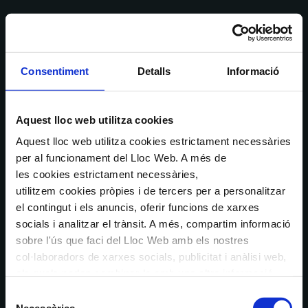
Consentiment
Detalls
Informació
Aquest lloc web utilitza cookies
Aquest lloc web utilitza cookies estrictament necessàries
per al funcionament del Lloc Web. A més de
les cookies estrictament necessàries,
utilitzem cookies pròpies i de tercers per a personalitzar
el contingut i els anuncis, oferir funcions de xarxes
socials i analitzar el trànsit. A més, compartim informació
sobre l'ús que faci del Lloc Web amb els nostres
col·laboradors de xarxes socials, publicitat i anàlisi web,
els quals poden combinar-la amb una altra informació
que els hagi proporcionat o que hagin recopilat a través
Selecció
de l'ús que hagi fet dels seus serveis. En el quadre
Necessàries