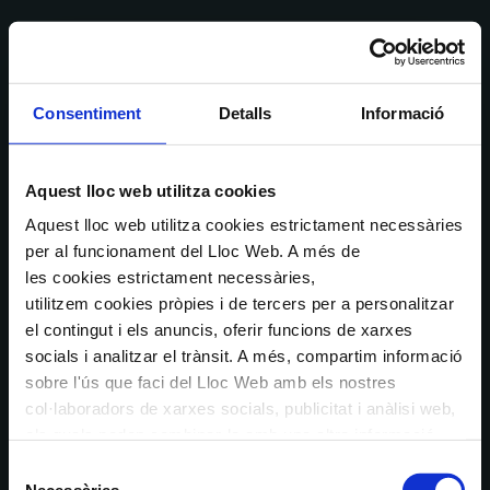
Consentiment
Detalls
Informació
Aquest lloc web utilitza cookies
Aquest lloc web utilitza cookies estrictament necessàries
per al funcionament del Lloc Web. A més de
les cookies estrictament necessàries,
utilitzem cookies pròpies i de tercers per a personalitzar
el contingut i els anuncis, oferir funcions de xarxes
socials i analitzar el trànsit. A més, compartim informació
sobre l'ús que faci del Lloc Web amb els nostres
col·laboradors de xarxes socials, publicitat i anàlisi web,
els quals poden combinar-la amb una altra informació
que els hagi proporcionat o que hagin recopilat a través
Selecció
de l'ús que hagi fet dels seus serveis. En el quadre
Necessàries