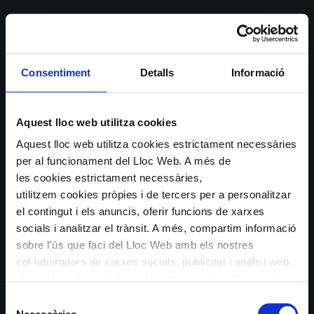
Consentiment
Detalls
Informació
Aquest lloc web utilitza cookies
Aquest lloc web utilitza cookies estrictament necessàries
per al funcionament del Lloc Web. A més de
les cookies estrictament necessàries,
utilitzem cookies pròpies i de tercers per a personalitzar
el contingut i els anuncis, oferir funcions de xarxes
socials i analitzar el trànsit. A més, compartim informació
sobre l'ús que faci del Lloc Web amb els nostres
col·laboradors de xarxes socials, publicitat i anàlisi web,
els quals poden combinar-la amb una altra informació
que els hagi proporcionat o que hagin recopilat a través
Selecció
de l'ús que hagi fet dels seus serveis. En el quadre
Necessàries