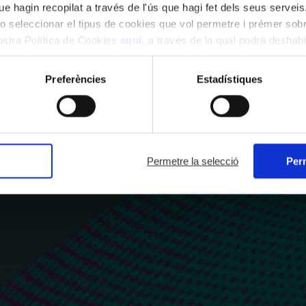
e hagin recopilat a través de l'ús que hagi fet dels seus serveis.
o seleccionar el tipus de cookies que vol permetre i prémer sobr
nostra Política de Cookies
aquí
, a través de la qual podrà deshabil
ment.
Preferències
Estadístiques
Permetre la selecció
Perm