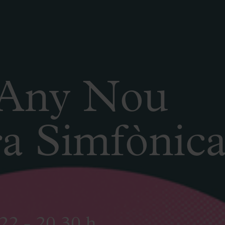
’Any Nou
 Simfònica 
22 - 20.30 h