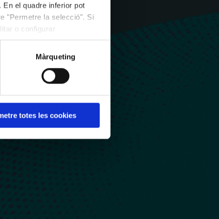
 En el quadre inferior pot
e "Permetre la selecció". Si
itar o configurar
Màrqueting
etre totes les cookies