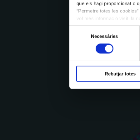
que els hagi proporcionat o qu
“Permetre totes les cookies” 
vol més informació visiti la 
les cookies en qualsevol mo
Selecció
Necessàries
de
consentiment
Rebutjar totes