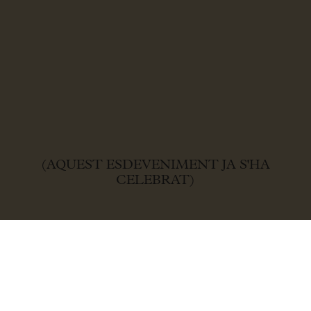
(AQUEST ESDEVENIMENT JA S'HA
CELEBRAT)
Amb la col·laboració de: