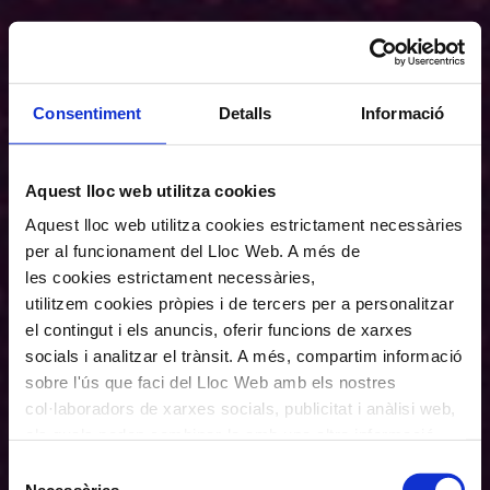
Consentiment
Detalls
Informació
Aquest lloc web utilitza cookies
Aquest lloc web utilitza cookies estrictament necessàries
per al funcionament del Lloc Web. A més de
les cookies estrictament necessàries,
utilitzem cookies pròpies i de tercers per a personalitzar
el contingut i els anuncis, oferir funcions de xarxes
socials i analitzar el trànsit. A més, compartim informació
sobre l'ús que faci del Lloc Web amb els nostres
col·laboradors de xarxes socials, publicitat i anàlisi web,
els quals poden combinar-la amb una altra informació
que els hagi proporcionat o que hagin recopilat a través
Selecció
de l'ús que hagi fet dels seus serveis. En el quadre
Necessàries