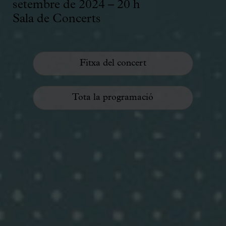
setembre de 2024 – 20 h
Sala de Concerts
Fitxa del concert
Tota la programació