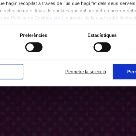
e hagin recopilat a través de l'ús que hagi fet dels seus serveis.
o seleccionar el tipus de cookies que vol permetre i prémer sobr
nostra Política de Cookies
aquí
, a través de la qual podrà deshabil
ment.
Preferències
Estadístiques
Permetre la selecció
Perm