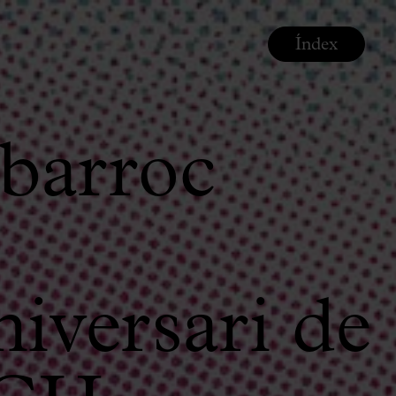
Índex
 barroc
iversari de