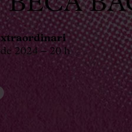
T BECA B
xtraordinari
 de 2024 – 20 h