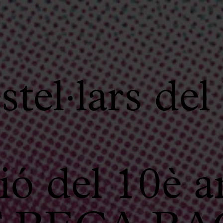
el·lars del
ó del 10è an