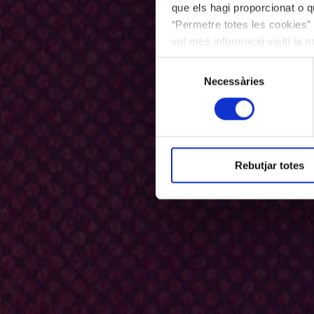
que els hagi proporcionat o qu
“Permetre totes les cookies” 
vol més informació visiti la 
les cookies en qualsevol mo
Selecció
Necessàries
de
consentiment
Rebutjar totes