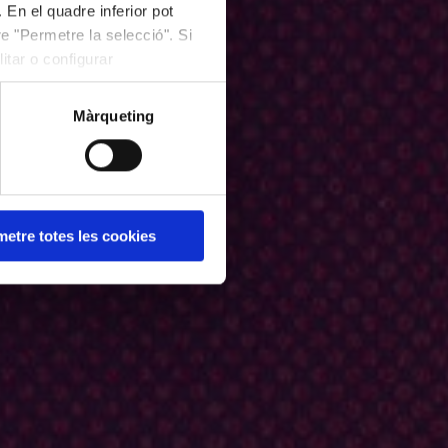
 En el quadre inferior pot
e "Permetre la selecció". Si
itar o configurar
Màrqueting
etre totes les cookies