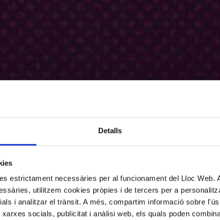
Detalls
kies
kies estrictament necessàries per al funcionament del Lloc Web.
ssàries, utilitzem cookies pròpies i de tercers per a personalitza
ials i analitzar el trànsit. A més, compartim informació sobre l'
 xarxes socials, publicitat i anàlisi web, els quals poden combin