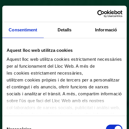
Consentiment
Detalls
Informació
Aquest lloc web utilitza cookies
Aquest lloc web utilitza cookies estrictament necessàries
per al funcionament del Lloc Web. A més de
les cookies estrictament necessàries,
utilitzem cookies pròpies i de tercers per a personalitzar
el contingut i els anuncis, oferir funcions de xarxes
socials i analitzar el trànsit. A més, compartim informació
sobre l'ús que faci del Lloc Web amb els nostres
col·laboradors de xarxes socials, publicitat i anàlisi web,
els quals poden combinar-la amb una altra informació
que els hagi proporcionat o que hagin recopilat a través
Selecció
de l'ús que hagi fet dels seus serveis. En el quadre
Necessàries