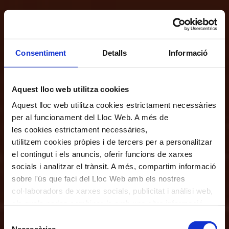
Consentiment
Detalls
Informació
Aquest lloc web utilitza cookies
Aquest lloc web utilitza cookies estrictament necessàries
per al funcionament del Lloc Web. A més de
les cookies estrictament necessàries,
utilitzem cookies pròpies i de tercers per a personalitzar
el contingut i els anuncis, oferir funcions de xarxes
socials i analitzar el trànsit. A més, compartim informació
sobre l'ús que faci del Lloc Web amb els nostres
col·laboradors de xarxes socials, publicitat i anàlisi web,
els quals poden combinar-la amb una altra informació
que els hagi proporcionat o que hagin recopilat a través
Selecció
de l'ús que hagi fet dels seus serveis. En el quadre
Necessàries